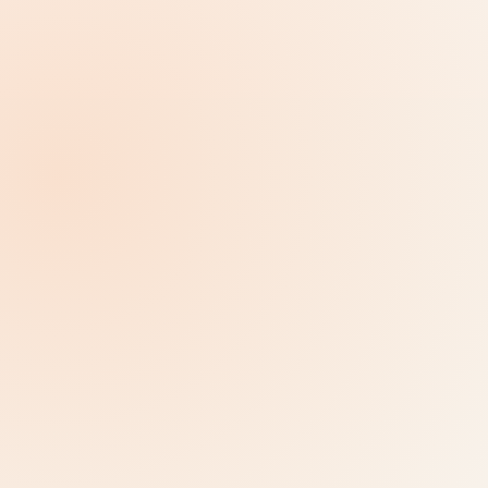
வைத்திருங்கள், விவரம் ஒரு தட்டு
தொலைவில் உள்ளது
ஒவ்வொரு விருந்தினரும் ஒரே ஆழத்தை விரும்புவதில்லை.
ஸ்கவுடெல்லோ முதல் பார்வையை சுருக்கமாக வைக்கிறது மற்றும்
ஆர்வமுள்ள விருந்தினர்கள் அவர்களுக்குத் தேவைப்படும்போது
பின்னணிக் கதைகள், ஆதாரங்கள் அல்லது உதவியாளர்
பதில்களைத் திறக்க அனுமதிக்கிறது.
முக்கிய சுற்றுப்பயண ஓட்டத்தில் நெரிசல் இல்லாமல் பின்னணி
அறிவு, ஆதாரங்கள் அல்லது பக்கக் கதைகளைச் சேர்க்கவும்.
இடம், பொருள் அல்லது கதை அவர்களின் முன்னால்
இருக்கும்போதே விருந்தினர்கள் கூடுதல் கேள்விகளைக்
கேட்கட்டும்.