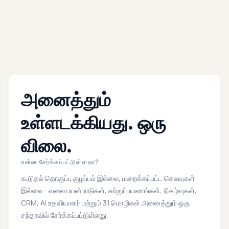
அனைத்தும்
உள்ளடக்கியது. ஒரு
விலை.
என்ன சேர்க்கப்பட்டுள்ளதா?
கூடுதல் தொகுப்பு குழப்பம் இல்லை, மறைக்கப்பட்ட செலவுகள்
இல்லை - வலை பயன்பாடுகள், சுற்றுப்பயணங்கள், நிகழ்வுகள்,
CRM, AI உதவியாளர் மற்றும் 31 மொழிகள் அனைத்தும் ஒரு
சந்தாவில் சேர்க்கப்பட்டுள்ளது.