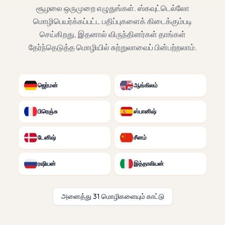
சூழலை ஒருமுறை எழுதுங்கள். ஸ்கவுட்டெல்லோ
மொழிபெயர்க்கப்பட்ட பதிப்புகளைக் கிடைக்கும்படி
செய்கிறது, இதனால் விருந்தினர்கள் தாங்கள்
தேர்ந்தெடுத்த மொழியில் சுற்றுலாவைப் பின்பற்றலாம்.
ஜெர்மன்
ஆங்கிலம்
பிரெஞ்சு
ஸ்பானிஷ்
டேனிஷ்
சீனம்
ரஷியன்
இத்தாலியன்
அனைத்து 31 மொழிகளையும் காட்டு