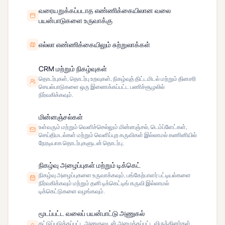
வரையறுக்கப்படாத எண்ணிக்கையிலான வலை
பயன்பாடுகளை உருவாக்கு
எல்லா எண்ணிக்கையிலும் சுற்றுலாக்கள்
CRM மற்றும் நிகழ்வுகள்
தொடர்புகள், தொடர்பு உறவுகள், நிகழ்வுத் திட்டமிடல் மற்றும் தினசரி
செயல்பாடுகளை ஒரு இணைக்கப்பட்ட பணிச்சூழலில்
நிர்வகிக்கவும்.
மின்னஞ்சல்கள்
உள்வரும் மற்றும் வெளிச்செல்லும் மின்னஞ்சல், டெம்ப்ளேட்கள்,
செய்திமடல்கள் மற்றும் வெளிப்புற கருவிகள் இல்லாமல் கணினியில்
நேரடியாக தொடர்புகளுடன் தொடர்பு.
நிகழ்வு அழைப்புகள் மற்றும் டிக்கெட்
நிகழ்வு அழைப்புகளை உருவாக்கவும், பங்கேற்பாளர் பட்டியல்களை
நிர்வகிக்கவும் மற்றும் தனி டிக்கெட்டிங் கருவி இல்லாமல்
டிக்கெட்டுகளை வழங்கவும்.
மூடப்பட்ட வலைப் பயன்பாட்டு அணுகல்
கட்டுப்படுத்தப்பட்ட அணுகலுடன் அழைக்கப்பட்ட விருந்தினர்கள்,