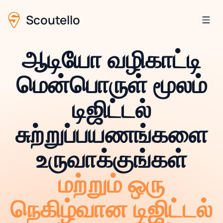
Scoutello
ஆடியோ வழிகாட்டி
மென்பொருள் மூலம்
டிஜிட்டல்
சுற்றுப்பயணங்களை
உருவாக்குங்கள்
மற்றும் ஒரு
நெகிழ்வான டிஜிட்டல்