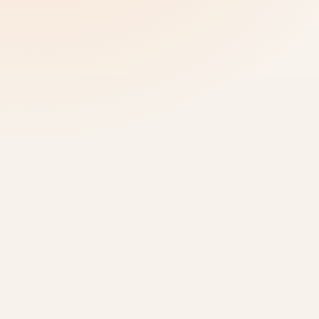
வினாடி வினா & ஊடாட்டம்
நிறுத்தம் இன்னும் புதியதாக
இருக்கும்போது கேள்விகளைச்
சேர்க்கவும்
வினாடி வினாக்களும் தூண்டுதல்களும் விருந்தினர்கள் சற்று
நின்று, அவர்கள் கவனித்ததைச் சரிபார்த்து, ஒவ்வொரு
நிறுத்தத்தைப் பற்றிய தெளிவான நினைவோடு தங்கள்
பயணத்தைத் தொடர உதவுகின்றன.