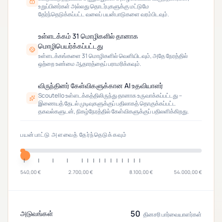
உறுப்பினர்கள் அல்லது தொடர்புகளுக்கு மட்டுமே
தேர்ந்தெடுக்கப்பட்ட வலைப் பயன்பாடுகளை வரம்பிடவும்.
உள்ளடக்கம் 31 மொழிகளில் தானாக
மொழிபெயர்க்கப்பட்டது
உள்ளடக்கங்களை 31 மொழிகளில் வெளியிடவும், அதே நேரத்தில்
ஒற்றை உண்மை ஆதாரத்தைப் பராமரிக்கவும்.
விருந்தினர் கேள்விகளுக்கான AI உதவியாளர்
Scoutello உள்ளடக்கத்திலிருந்து தானாக உருவாக்கப்பட்டது –
இணையத் தேடல் முடிவுகளுக்குப் பதிலாகத் தொகுக்கப்பட்ட
தகவல்களுடன், நிகழ்நேரத்தில் கேள்விகளுக்குப் பதிலளிக்கிறது.
பயன்பாட்டு அளவைத் தேர்ந்தெடுக்கவும்
540,00 €
2.700,00 €
8.100,00 €
54.000,00 €
50
அடுவங்கள்
தினசரி பார்வையாளர்கள்