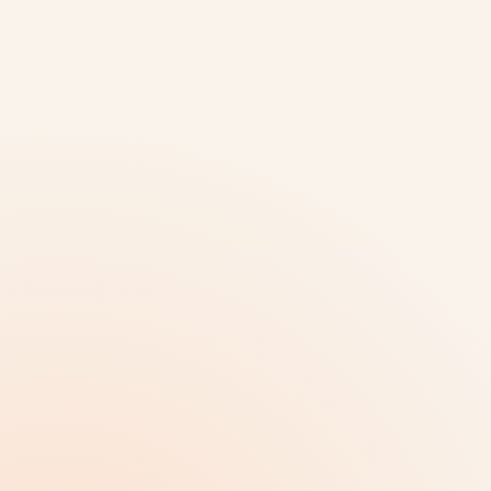
ஒரு
தனிப்பட்ட தயாரிப்பு
மேலும் சூழல்
முக்கிய நிறுத்தத்தை தெளிவாக