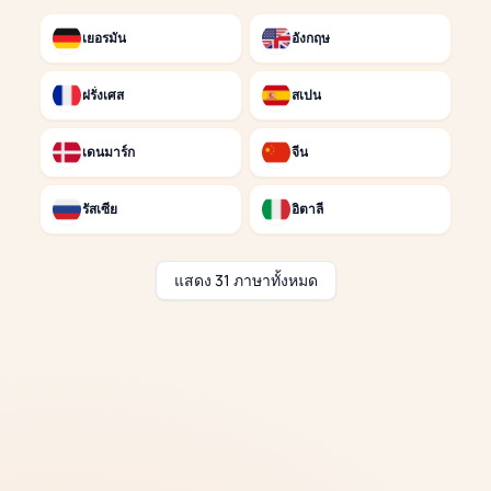
เยอรมัน
อังกฤษ
ฝรั่งเศส
สเปน
เดนมาร์ก
จีน
รัสเซีย
อิตาลี
แสดง 31 ภาษาทั้งหมด