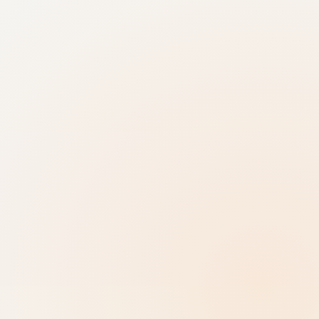
Enkelt- eller holdtilstand
Tilpas quizrunder fleksibelt til gruppestørrelse
og tourformat.
Moderation med fuld kontrol
Start, pausér og afslut spørgsmål målrettet på
det rigtige tidspunkt.