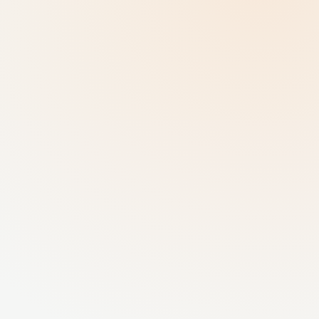
Ranglister med incitamentssystem
Point og placeringer øger fokus og interaktion
til det sidste.