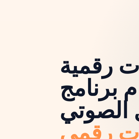
ت رقمية
م برنامج
 الصوتي
ت رقمي