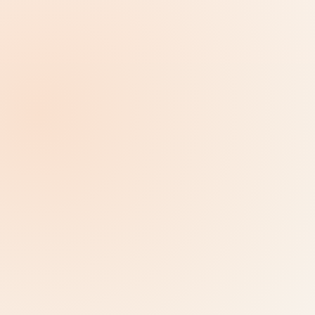
ΠΕΡΙΣΣΌΤΕΡΟ ΠΛΑΊΣΙΟ
Διατηρήστε την κύρια στάση
ξεκάθαρη, με τις
λεπτομέρειες ένα πάτημα
μακριά
Δεν θέλει κάθε επισκέπτης το ίδιο βάθος. Το Scoutello
κρατά την πρώτη προβολή σύντομη και επιτρέπει στους
περίεργους επισκέπτες να ανοίξουν ιστορίες
παρασκηνίου, πηγές ή απαντήσεις βοηθού όταν τις
χρειάζονται.