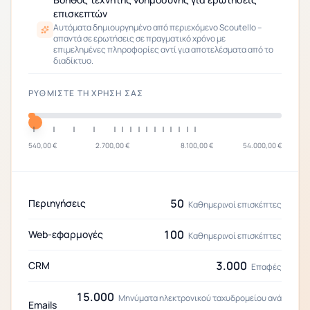
επισκεπτών
Αυτόματα δημιουργημένο από περιεχόμενο Scoutello –
απαντά σε ερωτήσεις σε πραγματικό χρόνο με
επιμελημένες πληροφορίες αντί για αποτελέσματα από το
διαδίκτυο.
ΡΥΘΜΊΣΤΕ ΤΗ ΧΡΉΣΗ ΣΑΣ
540,00 €
2.700,00 €
8.100,00 €
54.000,00 €
50
Περιηγήσεις
Καθημερινοί επισκέπτες
100
Web-εφαρμογές
Καθημερινοί επισκέπτες
3.000
CRM
Επαφές
15.000
Μηνύματα ηλεκτρονικού ταχυδρομείου ανά
Emails