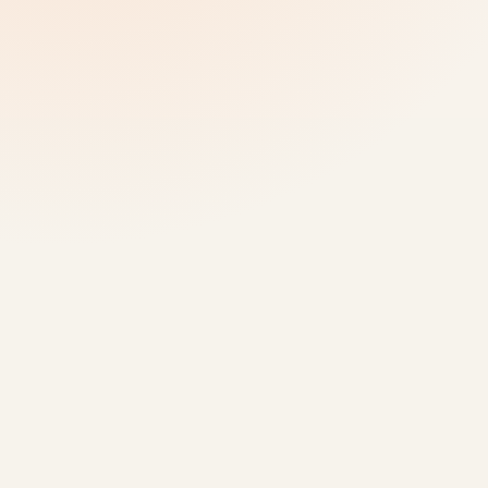
Προσθέστε γνώσεις υποβάθρου, πηγές ή
παράπλευρες ιστορίες χωρίς να επιβαρύνετε τη ροή
της κύριας περιήγησης.
Αφήστε τους επισκέπτες να κάνουν συμπληρωματικές
ερωτήσεις ενώ το μέρος, το αντικείμενο ή η ιστορία
είναι ακόμα μπροστά τους.
ΚΟΥΊΖ & ΑΛΛΗΛΕΠΊΔΡΑΣΗ
Προσθέστε ερωτήσεις όσο η