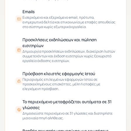
Emails
Εισερχόμενο και εξερχόμενο email, πρότυπα,
ενημερωτικά δελτία και επικοινωνία με επαφές απευθείας
στο σύστημα χωρίς εξωτερικά εργαλεία.
Προσκλήσεις εκδηλώσεων και πώληση
εισιτηρίων
Δημιουργία προσκλήσεων εκδηλώσεων, διαχείριση λιστών
συμμετεχόντων και έκδοση εισιτηρίων χωρίς ξεχωριστό
εργαλείο έκδοσης εισιτηρίων.
Πρόσβαση κλειστής εφαρμογής Ιστού
Περιορισμός επιλεγμένων εφαρμογών Ιστού σε
προσκεκλημένους επισκέπτες, μέλη ή επαφές με
ελεγχόμενη πρόσβαση.
Το περιεχόμενο μεταφράζεται αυτόματα σε 31
γλώσσες
Δημοσιεύστε περιεχόμενο σε 31 γλώσσες και διατηρήστε
μια ενιαία πηγή αλήθειας.
Βοηθός τεχνητής νοημοσύνης για ερωτήσεις