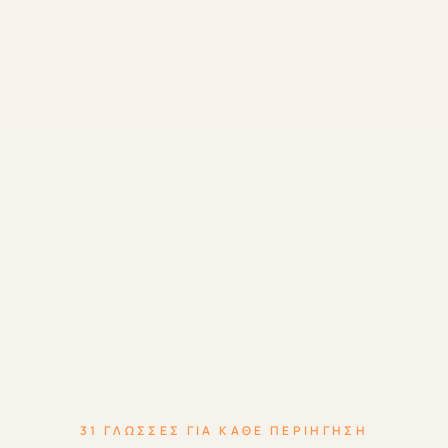
στάση είναι ακόμα νωπή
Κουίζ και προτροπές βοηθούν τους επισκέπτες να
σταματήσουν, να ελέγξουν τι παρατήρησαν, και να
συνεχίσουν την πορεία τους στη διαδρομή με πιο
καθαρή μνήμη κάθε στάσης.
31 ΓΛΏΣΣΕΣ ΓΙΑ ΚΆΘΕ ΠΕΡΙΉΓΗΣΗ