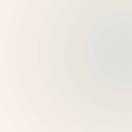
ZA MUZEJE I PROSTORE
Unutarnje kulturne ture
Pretvorite izložbe, muzejske prostorije i kulturne
prostore u digitalne prateće ture koje objašnjavaju
objekte, priče i kontekst na licu mjesta.
Vodite posjetitelje kroz sobe, umjetnička djela,
izložbe ili tematske zbirke.
Dodajte dublji kontekst s audio vodičima, kvizovima,
preporukama i pomoći AI-ja.