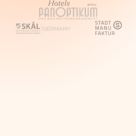
Tri načina za vođenje
tura
s jednom
platformom