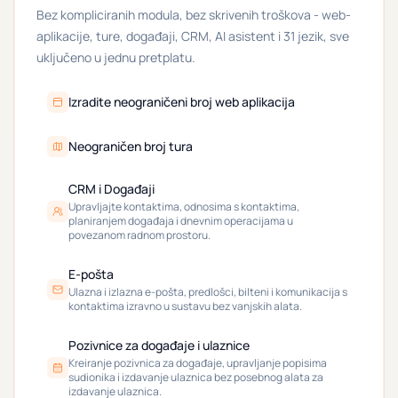
Bez kompliciranih modula, bez skrivenih troškova - web-
aplikacije, ture, događaji, CRM, AI asistent i 31 jezik, sve
uključeno u jednu pretplatu.
Izradite neograničeni broj web aplikacija
Neograničen broj tura
CRM i Događaji
Upravljajte kontaktima, odnosima s kontaktima,
planiranjem događaja i dnevnim operacijama u
povezanom radnom prostoru.
E-pošta
Ulazna i izlazna e-pošta, predlošci, bilteni i komunikacija s
kontaktima izravno u sustavu bez vanjskih alata.
Pozivnice za događaje i ulaznice
Kreiranje pozivnica za događaje, upravljanje popisima
sudionika i izdavanje ulaznica bez posebnog alata za
izdavanje ulaznica.