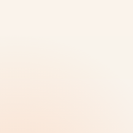
vlastiti proizvod
VIŠE KONTEKSTA
Neka glavna stanica bude
jasna, s detaljima udaljenim
jednim dodirom.
Ne želi svaki gost istu dubinu. Scoutello prvi pogled drži
kratkim i omogućuje znatiželjnim gostima otvaranje