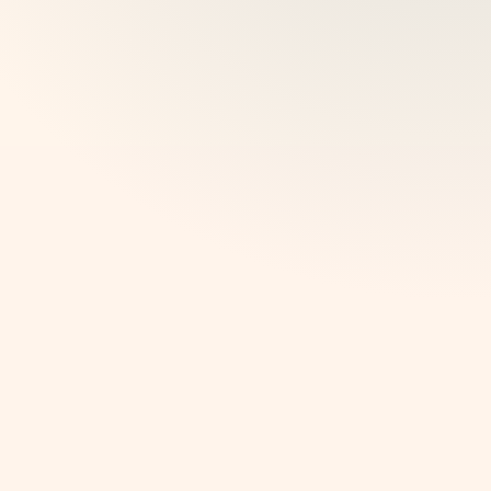
Neka sadržaj bude fleksibilan za privremene izložbe,
stalne zbirke i posebne formate.
ZA AUTOBUSNE I BRODSKE OPERATERE
Ture fiksne rute
Pokrenite zakazane rute gdje gosti prate ista