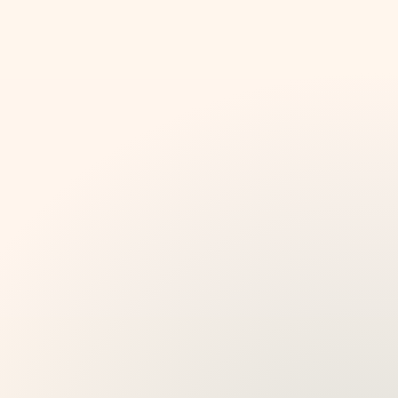
iskustva koja se mogu pripremiti jednom,
prodavati izravno i pratiti od strane gostiju na
njihovim telefonima.
Izgradite zaustavljanja temeljena na ruti s audiom,
tekstom, slikama i interaktivnim sadržajem.
Prodajte pristup samostalnim ili pratiteljskim turama
prije početka ture.
Podržite goste navigacijom, višejezičnim sadržajem i
vođenjem prilagođenim mobilnim uređajima.