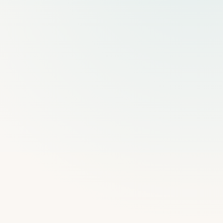
Audio i Mediji
Karte i navigacija
Višejezične ture