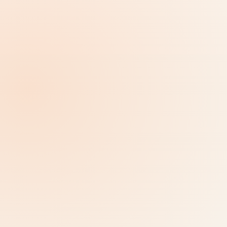
pozadinskih priča, izvora ili odgovora asistenta kada im
zatrebaju.
Dodajte pozadinsko znanje, izvore ili sporedne priče, a
da ne preopteretite glavni tijek obilaska.
Neka gosti postavljaju dodatna pitanja dok su im
mjesto, objekt ili priča još uvijek pred očima.
KVIZ I INTERAKCIJA
Dodajte pitanja dok je