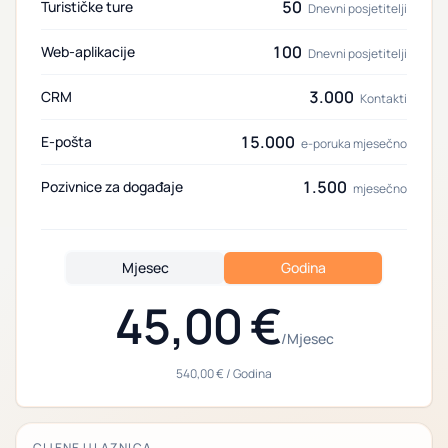
50
Turističke ture
Dnevni posjetitelji
100
Web-aplikacije
Dnevni posjetitelji
3.000
CRM
Kontakti
15.000
E-pošta
e-poruka mjesečno
1.500
Pozivnice za događaje
mjesečno
Mjesec
Godina
45,00 €
/
Mjesec
540,00 €
/
Godina
CIJENE ULAZNICA