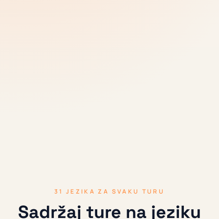
stajalište još svježe
Kvizovi i upute pomažu gostima da zastanu, provjere što
su primijetili i nastave kretanje rutom s jasnijim
sjećanjem na svaku stanicu.
31 JEZIKA ZA SVAKU TURU
Sadržaj ture na jeziku