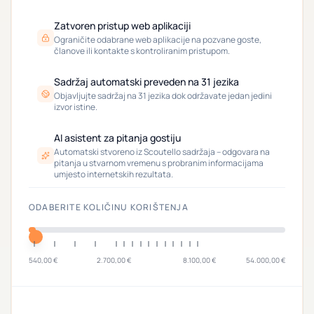
Zatvoren pristup web aplikaciji
Ograničite odabrane web aplikacije na pozvane goste,
članove ili kontakte s kontroliranim pristupom.
Sadržaj automatski preveden na 31 jezika
Objavljujte sadržaj na 31 jezika dok održavate jedan jedini
izvor istine.
AI asistent za pitanja gostiju
Automatski stvoreno iz Scoutello sadržaja – odgovara na
pitanja u stvarnom vremenu s probranim informacijama
umjesto internetskih rezultata.
ODABERITE KOLIČINU KORIŠTENJA
540,00 €
2.700,00 €
8.100,00 €
54.000,00 €