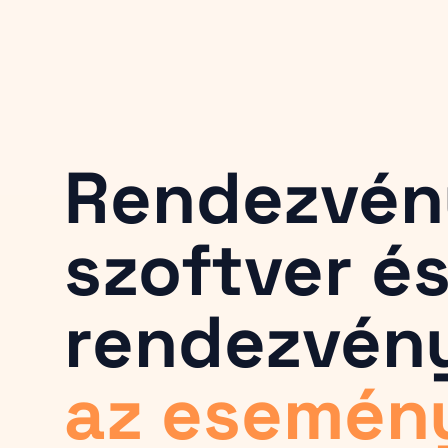
Rendezvén
szoftver é
rendezvén
az esemén