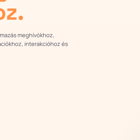
oz.
lmazás meghívókhoz,
ciókhoz, interakcióhoz és
.