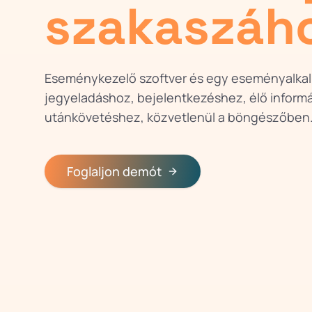
szakaszáh
Eseménykezelő szoftver és egy eseményalka
jegyeladáshoz, bejelentkezéshez, élő informá
utánkövetéshez, közvetlenül a böngészőben
Foglaljon demót