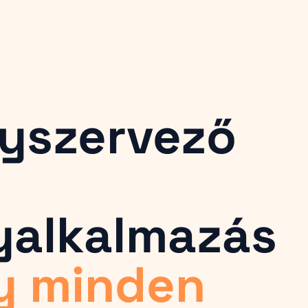
yszervező
s
yalkalmazás
y minden